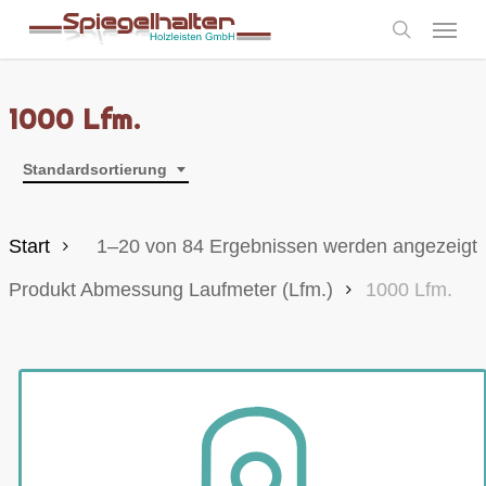
Skip
Menu
to
search
main
content
1000 Lfm.
Standardsortierung
Start
1–20 von 84 Ergebnissen werden angezeigt
Produkt Abmessung Laufmeter (Lfm.)
1000 Lfm.