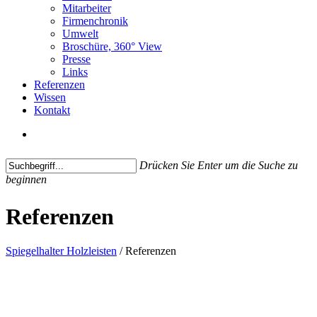
Mitarbeiter
Firmenchronik
Umwelt
Broschüre, 360° View
Presse
Links
Referenzen
Wissen
Kontakt
search
Drücken Sie Enter um die Suche zu
beginnen
Close
Referenzen
Search
Spiegelhalter Holzleisten
/
Referenzen