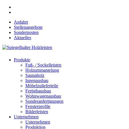
Skip
phone
to
email
main
Anfahrt
content
Stellenangebote
Sonderposten
Aktuelles
search
Menu
Produkte
Fuß- / Sockelleisten
Holzummantelung
Saunaholz
Innenausbau
Möbelzulieferteile
Fertighausbau
Wohnwagenausbau
Sonderanfertigungen
Fensterprofile
Bilderleisten
Unternehmen
Unternehmen
Produktion