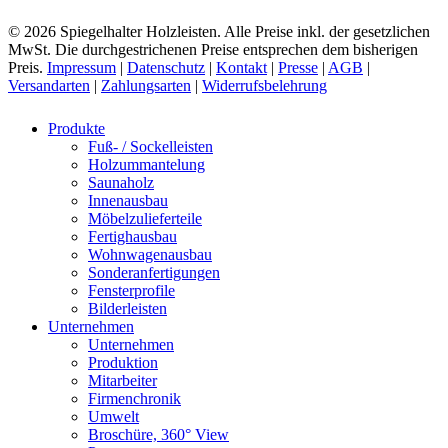
© 2026 Spiegelhalter Holzleisten. Alle Preise inkl. der gesetzlichen
MwSt. Die durchgestrichenen Preise entsprechen dem bisherigen
Preis.
Impressum
|
Datenschutz
|
Kontakt
|
Presse
|
AGB
|
Versandarten
|
Zahlungsarten
|
Widerrufsbelehrung
Close
Produkte
Menu
Fuß- / Sockelleisten
Holzummantelung
Saunaholz
Innenausbau
Möbelzulieferteile
Fertighausbau
Wohnwagenausbau
Sonderanfertigungen
Fensterprofile
Bilderleisten
Unternehmen
Unternehmen
Produktion
Mitarbeiter
Firmenchronik
Umwelt
Broschüre, 360° View