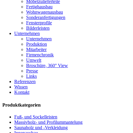
Möbelzulieferteile
Fertighausbau
Wohnwagenausbau
Sonderanfertigungen
Fensterprofile
Bilderleisten
Unternehmen
Unternehmen
Produktion
Mitarbeiter
Firmenchronik
Umwelt
Broschüre, 360° View
Presse
Links
Referenzen
Wissen
Kontakt
Produktkategorien
Fuß- und Sockelleisten
Massivholz- und Profilummantelung
Saunaholz und -Verkleidung
Innenausbau