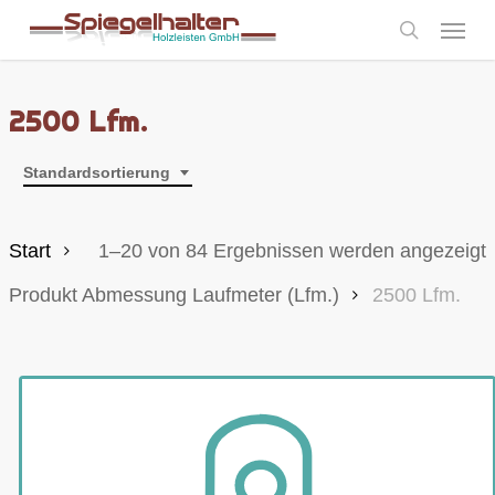
Skip
Menu
to
search
main
content
2500 Lfm.
Standardsortierung
Start
1–20 von 84 Ergebnissen werden angezeigt
Produkt Abmessung Laufmeter (Lfm.)
2500 Lfm.