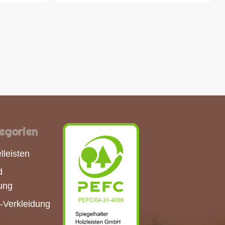
egorien
lleisten
d
ung
-Verkleidung