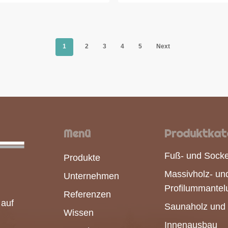
1
2
3
4
5
Next
Menü
Produktkat
Fuß- und Socke
Produkte
Massivholz- un
Unternehmen
Profilummantel
Referenzen
 auf
Saunaholz und 
Wissen
Innenausbau