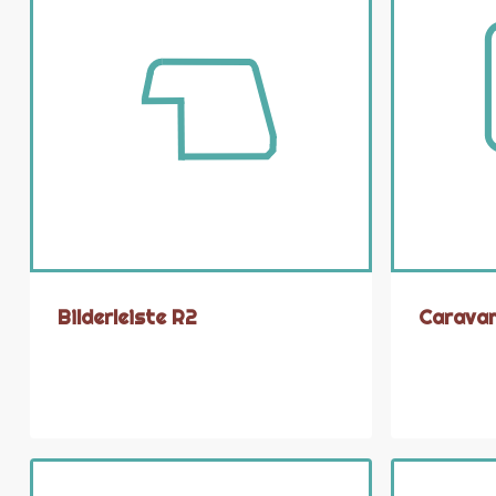
Bilderleiste R2
Caravan