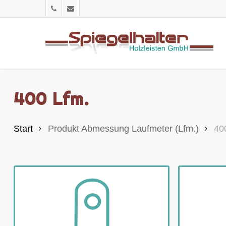
Skip
phone
email
to
main
content
400 Lfm.
Start
Produkt Abmessung Laufmeter (Lfm.)
40