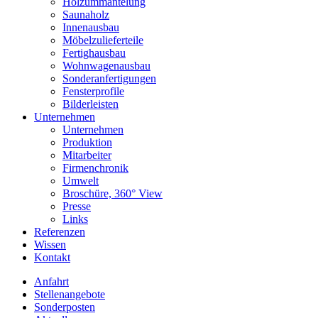
Holzummantelung
Saunaholz
Innenausbau
Möbelzulieferteile
Fertighausbau
Wohnwagenausbau
Sonderanfertigungen
Fensterprofile
Bilderleisten
Unternehmen
Unternehmen
Produktion
Mitarbeiter
Firmenchronik
Umwelt
Broschüre, 360° View
Presse
Links
Referenzen
Wissen
Kontakt
Anfahrt
Stellenangebote
Sonderposten