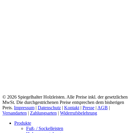
© 2026 Spiegelhalter Holzleisten. Alle Preise inkl. der gesetzlichen
MwSt. Die durchgestrichenen Preise entsprechen dem bisherigen
Preis.
Impressum
|
Datenschutz
|
Kontakt
|
Presse
|
AGB
|
Versandarten
|
Zahlungsarten
|
Widerrufsbelehrung
Close
Produkte
Menu
Fuß- / Sockelleisten