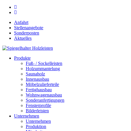
Skip
phone
to
email
main
Anfahrt
content
Stellenangebote
Sonderposten
Aktuelles
search
Menu
Produkte
Fuß- / Sockelleisten
Holzummantelung
Saunaholz
Innenausbau
Möbelzulieferteile
Fertighausbau
Wohnwagenausbau
Sonderanfertigungen
Fensterprofile
Bilderleisten
Unternehmen
Unternehmen
Produktion