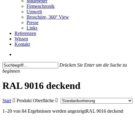
Mitarbeiter
Firmenchronik
Umwelt
Broschüre, 360° View
Presse
Links
Referenzen
Wissen
Kontakt
search
Drücken Sie Enter um die Suche zu
beginnen
Close
Search
RAL 9016 deckend
Start
Produkt Oberfläche
1–20 von 84 Ergebnissen werden angezeigt
RAL 9016 deckend