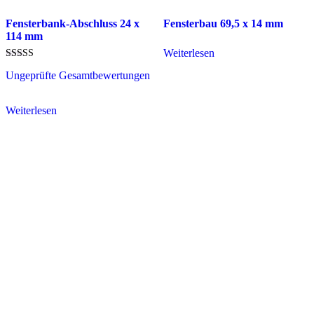
Fensterbank-Abschluss 24 x
Fensterbau 69,5 x 14 mm
114 mm
Weiterlesen
Bewertet mit
Ungeprüfte Gesamtbewertungen
5.00
von 5
Weiterlesen