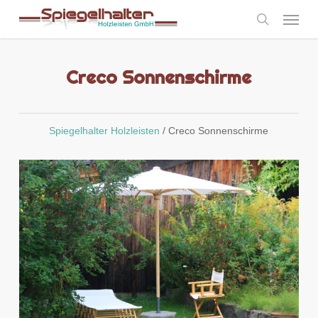
Skip
Menu
to
search
main
content
Creco Sonnenschirme
Spiegelhalter Holzleisten
/
Creco Sonnenschirme