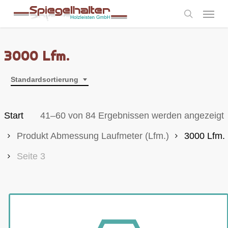
Skip
Menu
to
search
main
content
3000 Lfm.
Standardsortierung
Start
41–60 von 84 Ergebnissen werden angezeigt
Produkt Abmessung Laufmeter (Lfm.)
3000 Lfm.
Seite 3