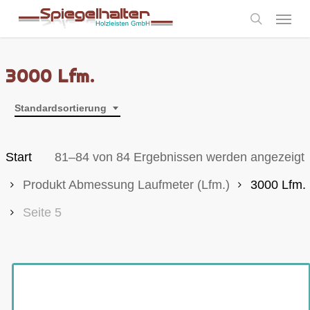
Skip
Menu
to
search
main
content
3000 Lfm.
Standardsortierung
Start
81–84 von 84 Ergebnissen werden angezeigt
Produkt Abmessung Laufmeter (Lfm.)
3000 Lfm.
Seite 5