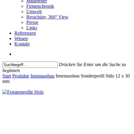
Mitarbeiter
Firmenchronik
Umwelt
Broschüre, 360° View
Presse
Links
Referenzen
Wissen
Kontakt
search
Drücken Sie Enter um die Suche zu
beginnen
Close
Start
Produkte
Innenausbau
Innenausbau Sonderprofil Stilo 12 x 30
Search
mm