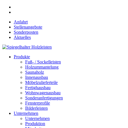
Skip
phone
to
email
main
Anfahrt
content
Stellenangebote
Sonderposten
Aktuelles
search
Menu
Produkte
Fuß- / Sockelleisten
Holzummantelung
Saunaholz
Innenausbau
Möbelzulieferteile
Fertighausbau
Wohnwagenausbau
Sonderanfertigungen
Fensterprofile
Bilderleisten
Unternehmen
Unternehmen
Produktion