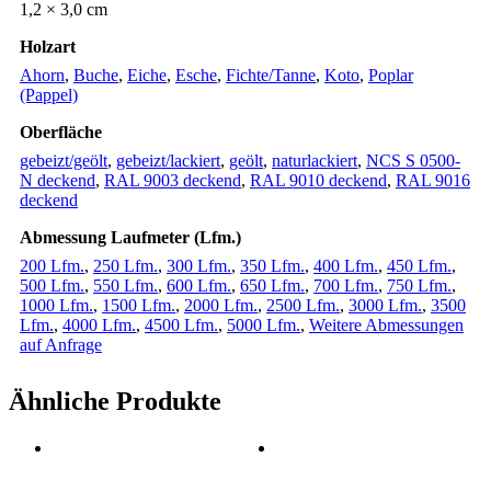
1,2 × 3,0 cm
Holzart
Ahorn
,
Buche
,
Eiche
,
Esche
,
Fichte/Tanne
,
Koto
,
Poplar
(Pappel)
Oberfläche
gebeizt/geölt
,
gebeizt/lackiert
,
geölt
,
naturlackiert
,
NCS S 0500-
N deckend
,
RAL 9003 deckend
,
RAL 9010 deckend
,
RAL 9016
deckend
Abmessung Laufmeter (Lfm.)
200 Lfm.
,
250 Lfm.
,
300 Lfm.
,
350 Lfm.
,
400 Lfm.
,
450 Lfm.
,
500 Lfm.
,
550 Lfm.
,
600 Lfm.
,
650 Lfm.
,
700 Lfm.
,
750 Lfm.
,
1000 Lfm.
,
1500 Lfm.
,
2000 Lfm.
,
2500 Lfm.
,
3000 Lfm.
,
3500
Lfm.
,
4000 Lfm.
,
4500 Lfm.
,
5000 Lfm.
,
Weitere Abmessungen
auf Anfrage
Ähnliche Produkte