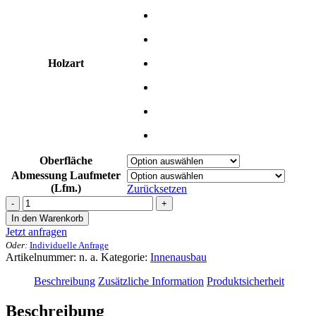
Holzart
Oberfläche
Abmessung Laufmeter
(Lfm.)
Zurücksetzen
Innenausbau
Sonderprofil
In den Warenkorb
Stilo
Jetzt anfragen
12
Oder:
Individuelle Anfrage
x
Artikelnummer:
n. a.
Kategorie:
Innenausbau
30
mm
Beschreibung
Zusätzliche Information
Produktsicherheit
Menge
Beschreibung