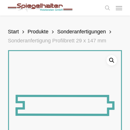
Skip
Menu
to
search
main
content
Start
Produkte
Sonderanfertigungen
Sonderanfertigung Profilbrett 29 x 147 mm